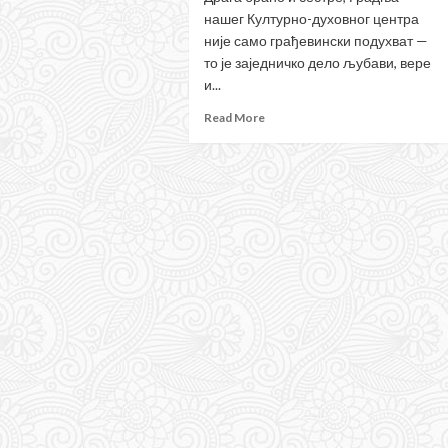
нашег Културно-духовног центра
није само грађевински подухват —
то је заједничко дело љубави, вере
и...
Read
Read More
more
about
ПОЗИВ
НА
ТРАЈНЕ
НАЛОГЕ
ЗА
ГРАДЊУ
КУЛТУРНО-
ДУХОВНОГ
ЦЕНТРА