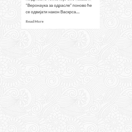
“Веронаука за одрасле” поново ће
се одвијати након Васкрса....
Read
Read More
more
about
Предавања
на
духовне
теме
поново
након
Васкрса