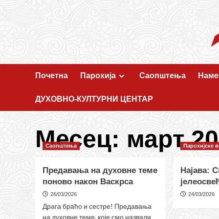
Skip
to
content
Почетна
Парохија
Саопштења
Наме
ДУХОВНО-КУЛТУРНИ ЦЕНТАР
Месец:
март 20
Саопштења
Парохијске в
Предавања на духовне теме
Најава: С
поново након Васкрса
јелеосве
26/03/2026
24/03/2026
Драга браћо и сестре! Предавања
на духовне теме, које смо назвали