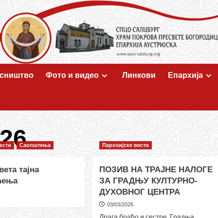
сништво
Фото и видео
Линкови
Епархија
26.
ести
Саопштења
Парохијске вести
вета тајна
ПОЗИВ НА ТРАЈНЕ НАЛОГЕ
ћења
ЗА ГРАДЊУ КУЛТУРНО-
ДУХОВНОГ ЦЕНТРА
03/03/2026
Драга браћо и сестре, Градња