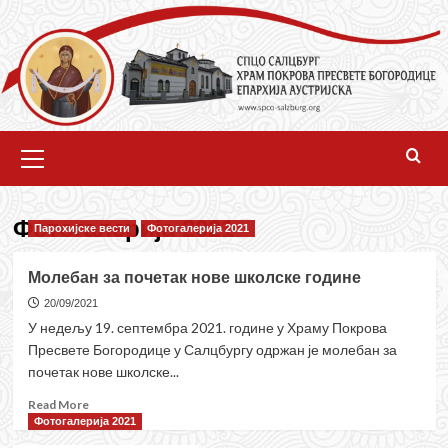
Skip
to
content
Primary
Menu
Фотогалерија 2021
Парохијске вести
Фотогалерија 2021
Молебан за почетак нове школске године
20/09/2021
У недељу 19. септембра 2021. године у Храму Покрова
Пресвете Богородице у Салцбургу одржан је молебан за
почетак нове школске...
Read
Read More
more
Фотогалерија 2021
about