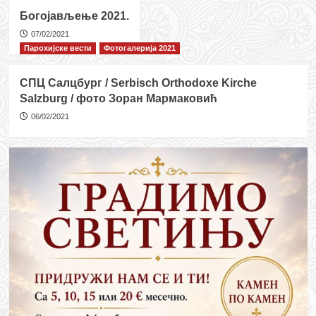
Молебан
Богојављење 2021.
за
почетак
07/02/2021
нове
Парохијске вести
Фотогалерија 2021
школске
године
СПЦ Салцбург / Serbisch Orthodoxe Kirche
Salzburg / фото Зоран Мармаковић
06/02/2021