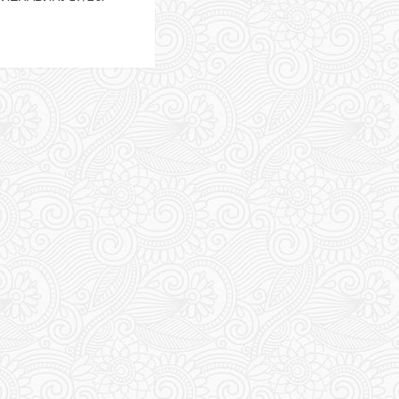
ad
re
out
клоничко
товање
настир
павину