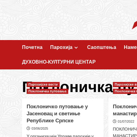
Skip
to
content
Почетна
Парохија
Саопштења
Наме
ДУХОВНО-КУЛТУРНИ ЦЕНТАР
Поклоничка п
Парохијске вести
Парохијске в
Поклоничка путовања
Поклоничка 
Поклоничко путовање у
Поклонич
Јасеновац и светиње
манастир
Републике Српске
01/07/2022
ПОКЛОНИЧ
03/06/2025
МАНАСТИР 
У организацији Управе парохије у