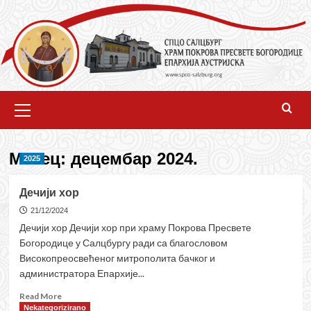
Skip
to
content
Primary
Menu
Месец:
децембар 2024.
2025
Дечији хор
21/12/2024
Дечији хор Дечији хор при храму Покрова Пресвете
Богородице у Салцбургу ради са благословом
Високопреосвећеног митрополита бачког и
администратора Епархије...
Read
Read More
more
Nekategorizirano