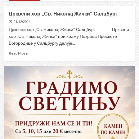
about
Дечији
Црквени хор „Св. Николај Жички“ Салцбург
хор
21/12/2024
Црквени хор „Св. Николај Жички“ Салцбург Црквени
хор „Св. Николај Жички“ при храму Покрова Пресвете
Богородице у Салцбургу делује...
Read
Read More
more
about
Црквени
хор
„Св.
Николај
Жички“
Салцбург