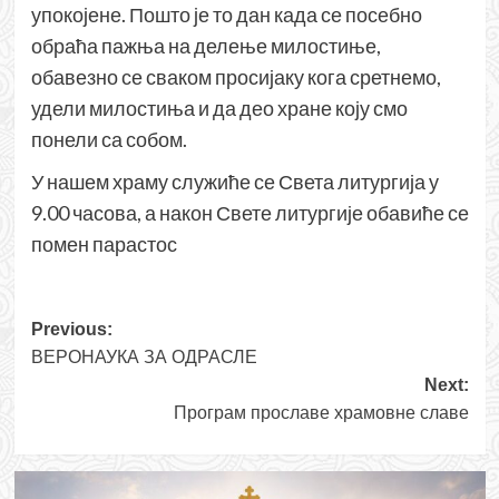
упокојене. Пошто је то дан када се посебно
обраћа пажња на делење милостиње,
обавезно се сваком просијаку кога сретнемо,
удели милостиња и да део хране коју смо
понели са собом.
У нашем храму служиће се Света литургија у
9.00 часова, а након Свете литургије обавиће се
помен парастос
Post
Previous:
ВЕРОНАУКА ЗА ОДРАСЛЕ
navigation
Next:
Програм прославе храмовне славе