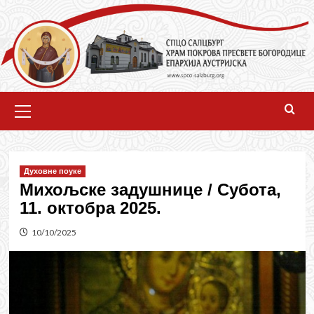
Skip
to
content
Primary
Menu
Духовне поуке
Михољске задушнице / Субота,
11. октобра 2025.
10/10/2025