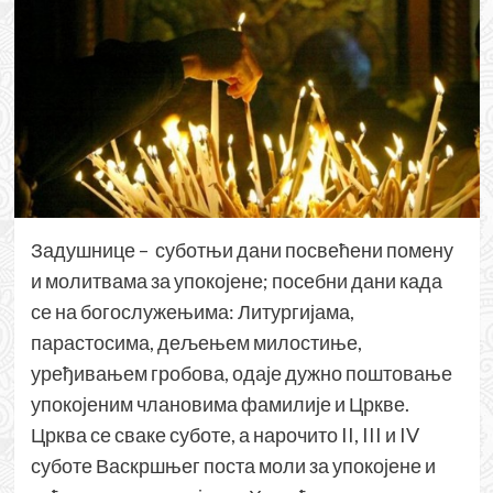
Задушнице – суботњи дани посвећени помену
и молитвама за упокојене; посебни дани када
се на богослужењима: Литургијама,
парастосима, дељењем милостиње,
уређивањем гробова, одаје дужно поштовање
упокојеним члановима фамилије и Цркве.
Црква се сваке суботе, а нарочито II, III и IV
суботе Васкршњег поста моли за упокојене и