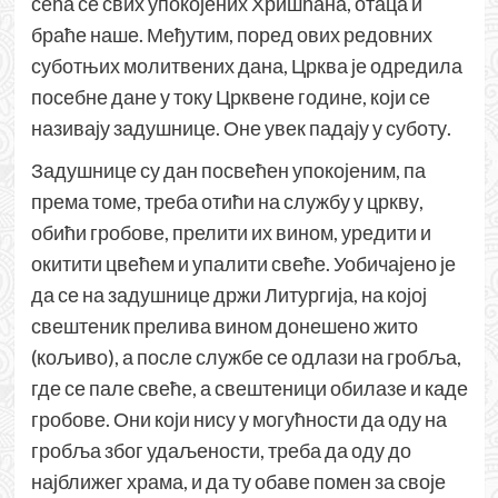
сећа се свих упокојених Хришћана, отаца и
браће наше. Међутим, поред ових редовних
суботњих молитвених дана, Црква је одредила
посебне дане у току Црквене године, који се
називају задушнице. Оне увек падају у суботу.
Задушнице су дан посвећен упокојеним, па
према томе, треба отићи на службу у цркву,
обићи гробове, прелити их вином, уредити и
окитити цвећем и упалити свеће. Уобичајено је
да се на задушнице држи Литургија, на којој
свештеник прелива вином донешено жито
(кољиво), а после службе се одлази на гробља,
где се пале свеће, а свештеници обилазе и каде
гробове. Они који нису у могућности да оду на
гробља због удаљености, треба да оду до
најближег храма, и да ту обаве помен за своје