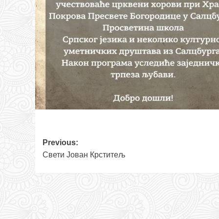
Post
Previous:
Свети Јован Крститељ
navigation