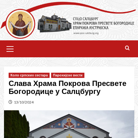
Skip
to
content
Primary
Menu
Коло српских сестара
Парохијске вести
Слава Храма Покрова Пресвете
Богородице у Салцбургу
13/10/2024