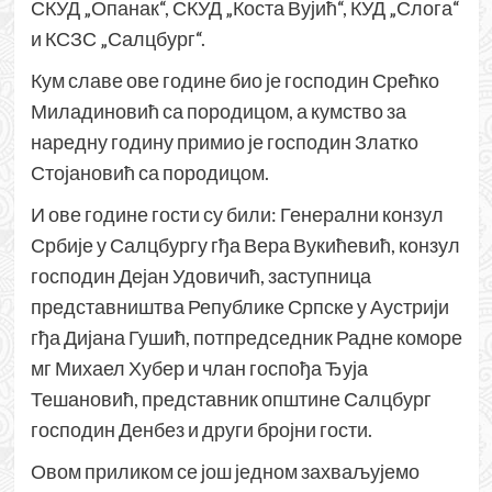
СКУД „Опанак“, СКУД „Коста Вујић“, КУД „Слога“
и КСЗС „Салцбург“.
Кум славе ове године био је господин Срећко
Миладиновић са породицом, а кумство за
наредну годину примио је господин Златко
Стојановић са породицом.
И ове године гости су били: Генерални конзул
Србије у Салцбургу гђа Вера Вукићевић, конзул
господин Дејан Удовичић, заступница
представништва Републике Српске у Аустрији
гђа Дијана Гушић, потпредседник Радне коморе
мг Михаел Хубер и члан госпођа Ђуја
Тешановић, представник општине Салцбург
господин Денбез и други бројни гости.
Овом приликом се још једном захваљујемо