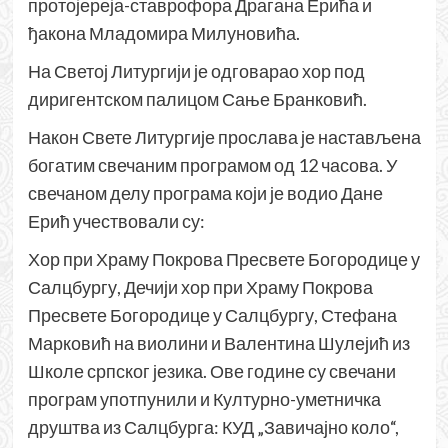
протојереја-ставрофора Драгана Ерића и
ђакона Младомира Милуновића.
На Светој Литургији је одговарао хор под
диригентском палицом Сање Бранковић.
Након Свете Литургије прослава је настављена
богатим свечаним програмом од 12 часова. У
свечаном делу програма који је водио Дане
Ерић учествовали су:
Хор при Храму Покрова Пресвете Богородице у
Салцбургу, Дечији хор при Храму Покрова
Пресвете Богородице у Салцбургу, Стефана
Марковић на виолини и Валентина Шулејић из
Школе српског језика. Ове године су свечани
програм употпунили и Културно-уметничка
друштва из Салцбурга: КУД „Завичајно коло“,