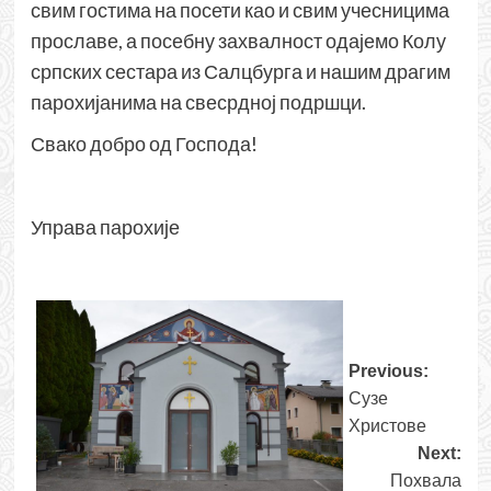
свим гостима на посети као и свим учесницима
прославе, а посебну захвалност одајемо Колу
српских сестара из Салцбурга и нашим драгим
парохијанима на свесрдној подршци.
Свако добро од Господа!
Управа парохије
Post
Previous:
Сузе
navigati
Христове
Next:
Похвала