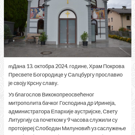
mДана 13. октобра 2024. године, Храм Покрова
Пресвете Богородице у Салцбургу прославио
је своју Крсну славу.
Уз благослов Викокопреосвећеног
митрополита бачког Господина др Иринеја,
администратора Епархије аустријске, Свету
Литургију са почетком у 9 часова служили су
протојереј Слободан Милуновић уз саслужење