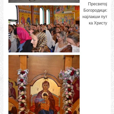
Пресветој
Богородици:
најлакши пут
ка Христу